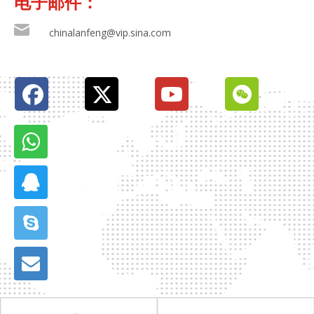
电子邮件：
chinalanfeng@vip.sina.com